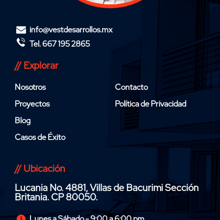
info@vestdesarrollos.mx
Tel. 667 195 2865
// Explorar
Nosotros
Contacto
Proyectos
Política de Privacidad
Blog
Casos de Éxito
// Ubicación
Lucania No. 4881, Villas de Bacurimi Sección
Britania. CP 80050.
Lunes a Sábado - 9:00 a 6:00 pm