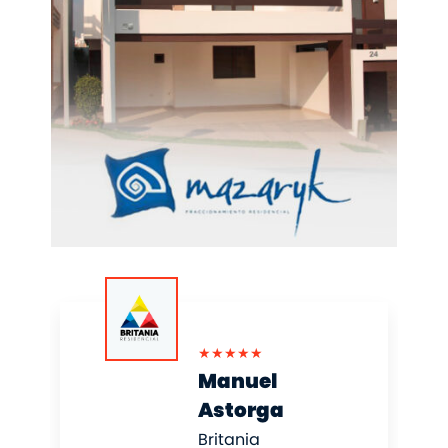
★
★
★
★
★
Manuel
Astorga
Britania